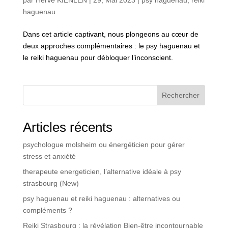
par
Hervé KIENLEN
|
29, Mai 2023
|
psy haguenau
,
reiki
haguenau
Dans cet article captivant, nous plongeons au cœur de
deux approches complémentaires : le psy haguenau et
le reiki haguenau pour débloquer l’inconscient.
Rechercher
Articles récents
psychologue molsheim ou énergéticien pour gérer
stress et anxiété
therapeute energeticien, l’alternative idéale à psy
strasbourg (New)
psy haguenau et reiki haguenau : alternatives ou
compléments ?
Reiki Strasbourg : la révélation Bien-être incontournable